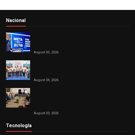
Nacional
Ver todo
Presidente Abinader participa en primer Foro Meta
RD 2036 con miras a impulsar el crecimiento
económico
August 05, 2026
DASAC concluye exitoso recorrido por el Sur con
cuatro jornadas de solidaridad en favor de las
madres
August 04, 2026
El Consejo Nacional de la Magistratura aprueba
cronograma de trabajo para el proceso de
evaluación de jueces de la Suprema Corte de
Justicia
August 03, 2026
Tecnología