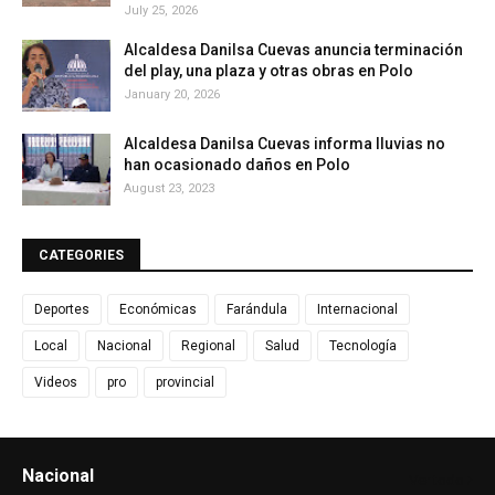
July 25, 2026
Alcaldesa Danilsa Cuevas anuncia terminación
del play, una plaza y otras obras en Polo
January 20, 2026
Alcaldesa Danilsa Cuevas informa lluvias no
han ocasionado daños en Polo
August 23, 2023
CATEGORIES
Deportes
Económicas
Farándula
Internacional
Local
Nacional
Regional
Salud
Tecnología
Videos
pro
provincial
Nacional
Ver todo