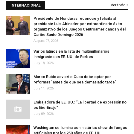
Ver todo
INTERNACIONAL
Presidente de Honduras reconoce y felicita al
presidente Luis Abinader por extraordinario éxito
organizativo de los Juegos Centroamericanos y del
Caribe Santo Domingo 2026
August 07, 2026
Varios latinos en la lista de multimillonarios
inmigrantes en EE. UU. de Forbes
July 18, 2026
Marco Rubio advierte: Cuba debe optar por
reformas "antes de que sea demasiado tarde"
July 11, 2026
Embajadora de EE. UU.: “La libertad de expresión no
es libertinaje”
July 09, 2026
Washington se ilumina con histórico show de fuegos
artificiales por los 250 años de EE. UU.