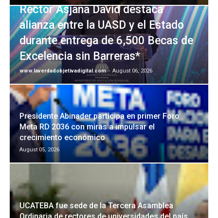
Rector Asjana David destaca
alianza entre la UASD y el Estado
durante entrega de 6,500 Becas de
Excelencia sin Barreras*
www.laverdadobjetivadigital.com
-
August 06, 2026
Presidente Abinader participa en primer Foro
Meta RD 2036 con miras a impulsar el
crecimiento económico
August 05, 2026
UCATEBA fue sede de la Tercera Asamblea
Ordinaria de rectores de universidades del país