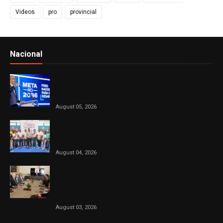
Videos
pro
provincial
Nacional
Ver todo
Presidente Abinader participa en primer Foro Meta
RD 2036 con miras a impulsar el crecimiento
económico
August 05, 2026
DASAC concluye exitoso recorrido por el Sur con
cuatro jornadas de solidaridad en favor de las
madres
August 04, 2026
El Consejo Nacional de la Magistratura aprueba
cronograma de trabajo para el proceso de
evaluación de jueces de la Suprema Corte de
Justicia
August 03, 2026