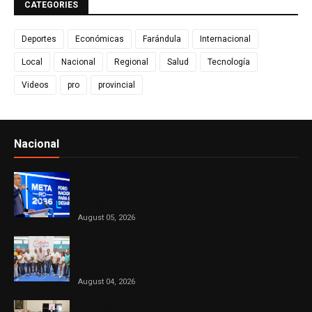
CATEGORIES
Deportes
Económicas
Farándula
Internacional
Local
Nacional
Regional
Salud
Tecnología
Videos
pro
provincial
Nacional
Ver todo
Presidente Abinader participa en primer Foro Meta
RD 2036 con miras a impulsar el crecimiento
económico
August 05, 2026
DASAC concluye exitoso recorrido por el Sur con
cuatro jornadas de solidaridad en favor de las
madres
August 04, 2026
El Consejo Nacional de la Magistratura aprueba