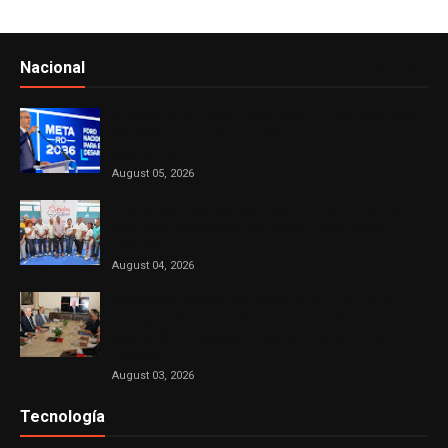
Nacional
Ver todo
Presidente Abinader participa en primer Foro Meta
RD 2036 con miras a impulsar el crecimiento
económico
August 05, 2026
DASAC concluye exitoso recorrido por el Sur con
cuatro jornadas de solidaridad en favor de las
madres
August 04, 2026
El Consejo Nacional de la Magistratura aprueba
cronograma de trabajo para el proceso de
evaluación de jueces de la Suprema Corte de
Justicia
August 03, 2026
Tecnología