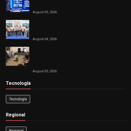
RD 2036 con miras a impulsar el crecimiento
económico
August 05, 2026
DASAC concluye exitoso recorrido por el Sur con
cuatro jornadas de solidaridad en favor de las
madres
August 04, 2026
El Consejo Nacional de la Magistratura aprueba
cronograma de trabajo para el proceso de
evaluación de jueces de la Suprema Corte de
Justicia
August 03, 2026
Tecnología
Tecnología
Regional
Regional