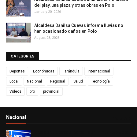
del play, una plaza y otras obras en Polo
January 20, 2026
Alcaldesa Danilsa Cuevas informa lluvias no
han ocasionado daños en Polo
August 23, 2023
CATEGORIES
Deportes
Económicas
Farándula
Internacional
Local
Nacional
Regional
Salud
Tecnología
Videos
pro
provincial
Nacional
Ver todo
Presidente Abinader participa en primer Foro Meta