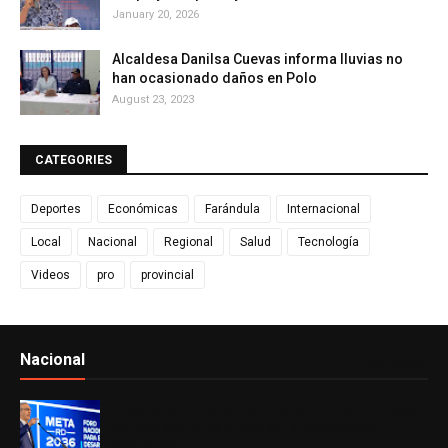
January 20, 2026
Alcaldesa Danilsa Cuevas informa lluvias no
han ocasionado daños en Polo
August 23, 2023
CATEGORIES
Deportes
Económicas
Farándula
Internacional
Local
Nacional
Regional
Salud
Tecnología
Videos
pro
provincial
Nacional
Ver todo
Presidente Abinader participa en primer Foro Meta
RD 2036 con miras a impulsar el crecimiento
económico