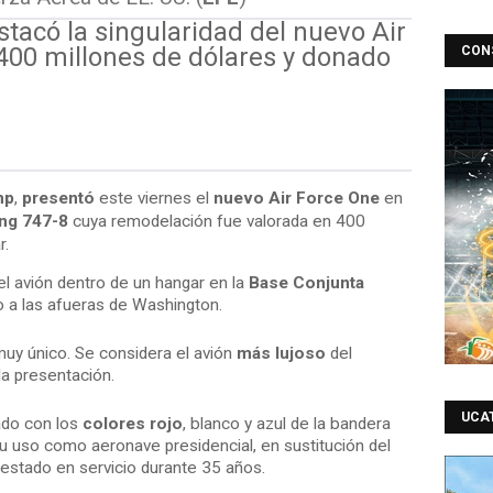
tacó la singularidad del nuevo Air
400 millones de dólares y donado
CON
mp
,
presentó
este viernes el
nuevo Air Force One
en
ng 747-8
cuya remodelación fue valorada en 400
r.
el avión dentro de un hangar en la
Base Conjunta
do a las afueras de Washington.
uy único. Se considera el avión
más lujoso
del
la presentación.
UCA
tado con los
colores rojo
, blanco y azul de la bandera
u uso como aeronave presidencial, en sustitución del
 estado en servicio durante 35 años.