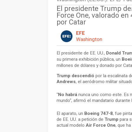
El presidente Trump des
Force One, valorado en 
por Catar
EFE
Washington
El presidente de EE. UU.,
Donald Tru
su primera exhibición pública, un
Boei
millones de dólares y donado por Cata
Trump
descendió
por la escalinata d
Andrews
, el aeródromo militar situa
"
No habrá
nunca uno como este. Es m
mundo", afirmó el mandatario durante 
El aparato, un
Boeing 747-8
, fue pin
de EE. UU. a petición de
Trump
para s
actual modelo
Air Force One
, que ha