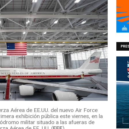
PRES
erza Aérea de EE.UU. del nuevo Air Force
imera exhibición pública este viernes, en la
ódromo militar situado a las afueras de
rza Aérea de EE. UU. (
EFE
)