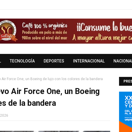
L
TECNOLOGÍA
DEPORTES
INTERNACIONAL
NACIONA
Air Force One, un Boeing de lujo con los colores de la bandera
PRES
vo Air Force One, un Boeing
DOM
es de la bandera
 2026