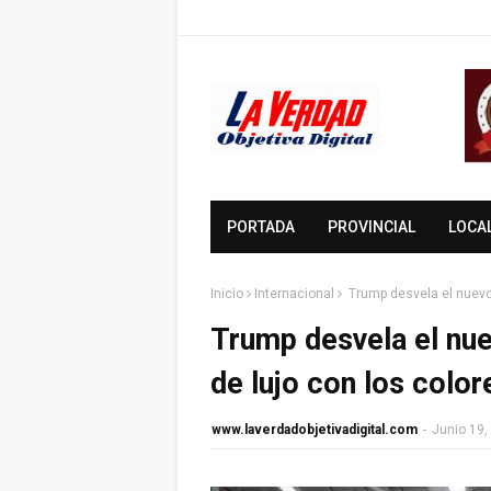
PORTADA
PROVINCIAL
LOCA
Inicio
Internacional
Trump desvela el nuevo 
Trump desvela el nue
de lujo con los color
www.laverdadobjetivadigital.com
-
Junio 19,