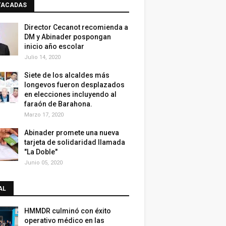
TACADAS
Director Cecanot recomienda a
DM y Abinader pospongan
inicio año escolar
Julio 14, 2020
Siete de los alcaldes más
longevos fueron desplazados
en elecciones incluyendo al
faraón de Barahona.
Marzo 17, 2020
Abinader promete una nueva
tarjeta de solidaridad llamada
"La Doble"
Junio 05, 2020
AL
HMMDR culminó con éxito
operativo médico en las