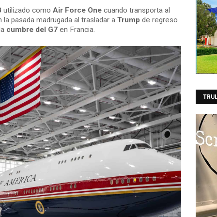
B
utilizado como
Air Force One
cuando transporta al
 la pasada madrugada al trasladar a
Trump
de regreso
la
cumbre del G7
en Francia.
TRU