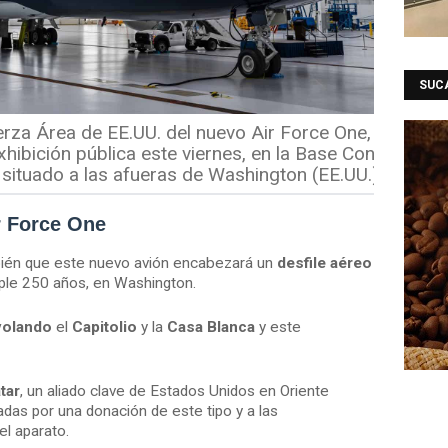
SUC
erza Área de EE.UU. del nuevo Air Force One, un
hibición pública este viernes, en la Base Conjunta
situado a las afueras de Washington (EE.UU.).
(
EFE
)
r Force One
ién que este nuevo avión encabezará un
desfile aéreo
umple 250 años, en Washington.
volando
el
Capitolio
y la
Casa Blanca
y este
tar
, un aliado clave de Estados Unidos en Oriente
adas por una donación de este tipo y a las
el aparato.