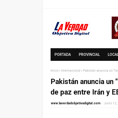
PORTADA
PROVINCIAL
LOCA
Inicio
Internacional
Pakistán anuncia un "tex
Pakistán anuncia un "
de paz entre Irán y E
www.laverdadobjetivadigital.com
-
Junio 12,