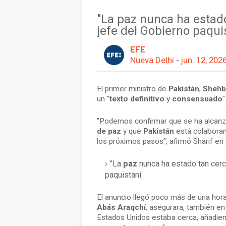
"La paz nunca ha estado
jefe del Gobierno paqui
EFE
Nueva Delhi
-
jun. 12, 202
El primer ministro de
Pakistán
,
Shehb
un "
texto definitivo
y
consensuado
"
"Podemos confirmar que se ha alcan
de paz
y que
Pakistán
está colabora
los próximos pasos", afirmó Sharif en 
"La
paz
nunca ha estado tan cerc
paquistaní.
El anuncio llegó poco más de una hor
Abás Araqchí
, asegurara, también en
Estados Unidos estaba cerca, añadien