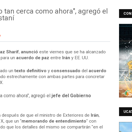
 tan cerca como ahora", agregó el
CON
staní
6
az Sharif
,
anunció
este viernes que se ha alcanzado
 para un
acuerdo de paz
entre
Irán
y EE. UU.
zado un
texto definitivo
y
consensuado
del
acuerdo
ndo estrechamente con ambas partes para concretar
X.
a como ahora", agregó el
jefe del Gobierno
UCA
a después de que el ministro de Exteriores de
Irán
,
 X, que un "
memorando de entendimiento
" con
do que los detalles del mismo se compartirán "en el