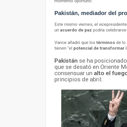
momento oportuno".
Pakistán, mediador del pr
Este mismo viernes, el vicepresident
un
acuerdo de paz
podría celebrars
Vance añadió que los
términos
de lo
tienen "el
potencial de transformar
l
Pakistán
se ha posicionad
que se desató en Oriente M
consensuar un
alto el fueg
principios de abril.