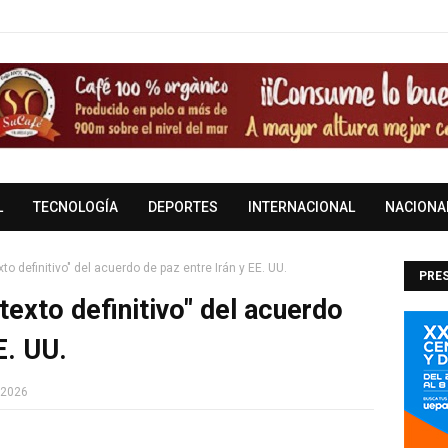
L
TECNOLOGÍA
DEPORTES
INTERNACIONAL
NACIONA
to definitivo" del acuerdo de paz entre Irán y EE. UU.
PRES
texto definitivo" del acuerdo
DOM
E. UU.
 2026