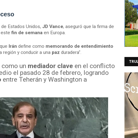
oceso
e de Estados Unidos,
JD Vance
, aseguró que la firma de
e este
fin de semana
en Europa.
 que
Irán
define como
memorando de entendimiento
a región y conducir a una
paz
duradera".
TRU
o como un
mediador clave
en el conflicto
edio el pasado 28 de febrero, logrando
o
entre Teherán y Washington a