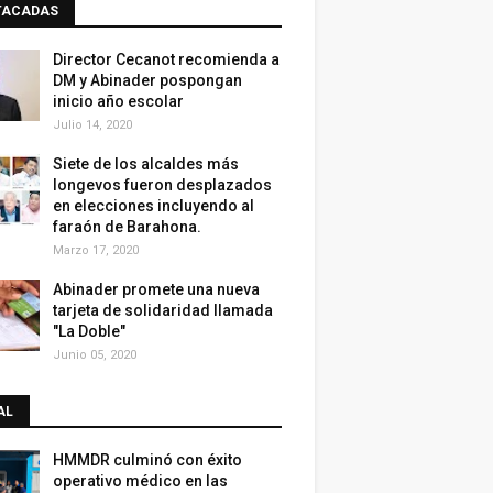
TACADAS
Director Cecanot recomienda a
DM y Abinader pospongan
inicio año escolar
Julio 14, 2020
Siete de los alcaldes más
longevos fueron desplazados
en elecciones incluyendo al
faraón de Barahona.
Marzo 17, 2020
Abinader promete una nueva
tarjeta de solidaridad llamada
"La Doble"
Junio 05, 2020
AL
HMMDR culminó con éxito
operativo médico en las