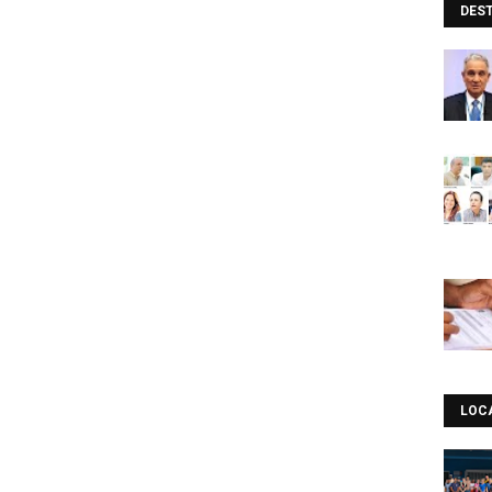
DES
LOC