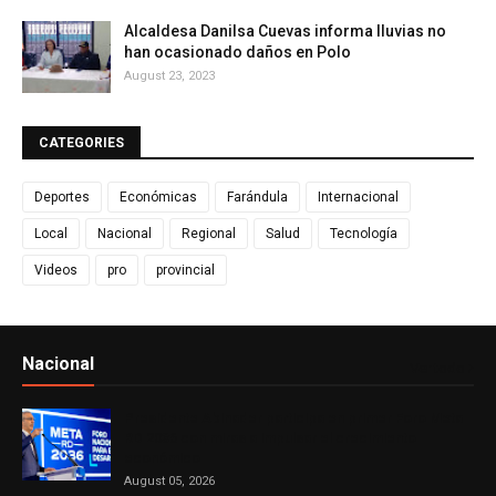
Alcaldesa Danilsa Cuevas informa lluvias no
han ocasionado daños en Polo
August 23, 2023
CATEGORIES
Deportes
Económicas
Farándula
Internacional
Local
Nacional
Regional
Salud
Tecnología
Videos
pro
provincial
Nacional
Ver todo
Presidente Abinader participa en primer Foro Meta
RD 2036 con miras a impulsar el crecimiento
económico
August 05, 2026