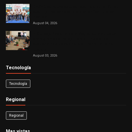
DASAC concluye exitoso recorrido por el Sur con
cuatro jornadas de solidaridad en favor de las
madres
August 04, 2026
El Consejo Nacional de la Magistratura aprueba
cronograma de trabajo para el proceso de
evaluación de jueces de la Suprema Corte de
Justicia
August 03, 2026
Tecnología
Tecnología
Regional
Regional
Mas vistas