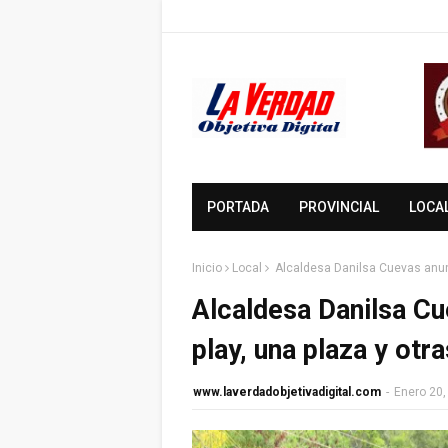
PORTADA
PROVINCIAL
LOCA
Inicio
Local
Alcaldesa Danilsa Cuevas anunc
Alcaldesa Danilsa Cu
play, una plaza y otr
www.laverdadobjetivadigital.com
-
Enero 20,