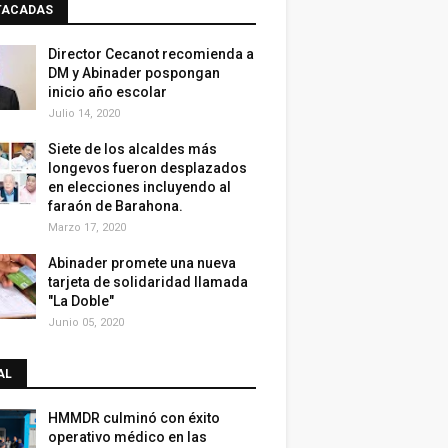
TACADAS
Director Cecanot recomienda a
DM y Abinader pospongan
inicio año escolar
Julio 14, 2020
Siete de los alcaldes más
longevos fueron desplazados
en elecciones incluyendo al
faraón de Barahona.
Marzo 17, 2020
Abinader promete una nueva
tarjeta de solidaridad llamada
"La Doble"
Junio 05, 2020
AL
HMMDR culminó con éxito
operativo médico en las