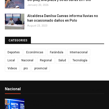
January 20, 2026
Alcaldesa Danilsa Cuevas informa lluvias no
han ocasionado daños en Polo
August 23, 2023
CATEGORIES
Deportes
Económicas
Farándula
Internacional
Local
Nacional
Regional
Salud
Tecnología
Videos
pro
provincial
Nacional
Ver todo
Presidente Abinader participa en primer Foro Meta
RD 2036 con miras a impulsar el crecimiento