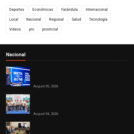
Deportes
Económicas
Farándula
Internacional
Local
Nacional
Regional
Salud
Tecnología
Videos
pro
provincial
Nacional
Ver todo
Presidente Abinader participa en primer Foro Meta
RD 2036 con miras a impulsar el crecimiento
económico
August 05, 2026
DASAC concluye exitoso recorrido por el Sur con
cuatro jornadas de solidaridad en favor de las
madres
August 04, 2026
El Consejo Nacional de la Magistratura aprueba
cronograma de trabajo para el proceso de