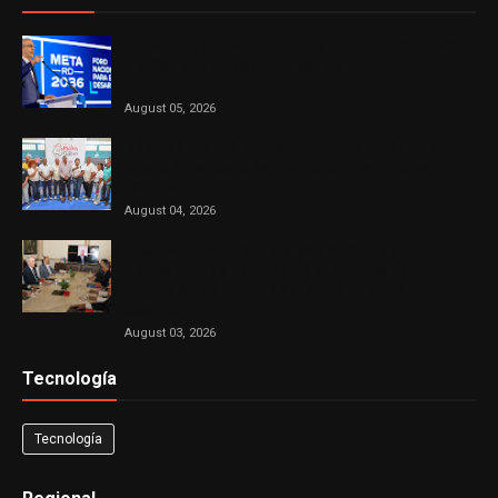
Presidente Abinader participa en primer Foro Meta
RD 2036 con miras a impulsar el crecimiento
económico
August 05, 2026
DASAC concluye exitoso recorrido por el Sur con
cuatro jornadas de solidaridad en favor de las
madres
August 04, 2026
El Consejo Nacional de la Magistratura aprueba
cronograma de trabajo para el proceso de
evaluación de jueces de la Suprema Corte de
Justicia
August 03, 2026
Tecnología
Tecnología