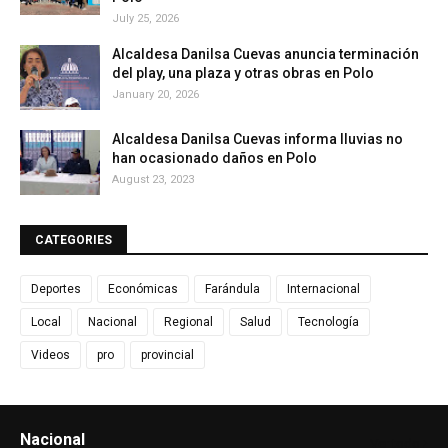
July 25, 2026
Alcaldesa Danilsa Cuevas anuncia terminación
del play, una plaza y otras obras en Polo
January 20, 2026
Alcaldesa Danilsa Cuevas informa lluvias no
han ocasionado daños en Polo
August 23, 2023
CATEGORIES
Deportes
Económicas
Farándula
Internacional
Local
Nacional
Regional
Salud
Tecnología
Videos
pro
provincial
Nacional
Ver todo