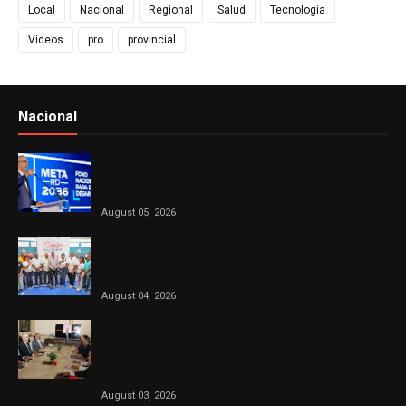
Local
Nacional
Regional
Salud
Tecnología
Videos
pro
provincial
Nacional
Ver todo
Presidente Abinader participa en primer Foro Meta
RD 2036 con miras a impulsar el crecimiento
económico
August 05, 2026
DASAC concluye exitoso recorrido por el Sur con
cuatro jornadas de solidaridad en favor de las
madres
August 04, 2026
El Consejo Nacional de la Magistratura aprueba
cronograma de trabajo para el proceso de
evaluación de jueces de la Suprema Corte de
Justicia
August 03, 2026