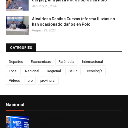
January 20, 2026
Alcaldesa Danilsa Cuevas informa lluvias no
han ocasionado daños en Polo
August 23, 2023
CATEGORIES
Deportes
Económicas
Farándula
Internacional
Local
Nacional
Regional
Salud
Tecnología
Videos
pro
provincial
Nacional
Ver todo
Presidente Abinader participa en primer Foro Meta
RD 2036 con miras a impulsar el crecimiento