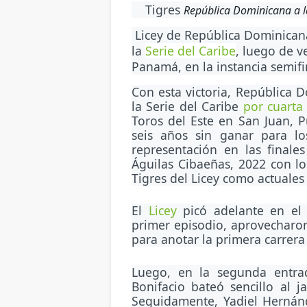
Tigres
República Dominicana a la
Licey de República Dominicana 
la
Serie del Caribe
, luego de v
Panamá, en la instancia semifi
Con esta victoria, República D
la Serie del Caribe
por cuarta
Toros del Este en San Juan, 
seis años sin ganar para l
representación en las finale
Águilas Cibaeñas, 2022 con lo
Tigres del Licey como actuale
El
Licey
picó adelante en el 
primer episodio, aprovecharon
para anotar la primera carrera
Luego, en la segunda entrad
Bonifacio bateó sencillo al j
Seguidamente, Yadiel Hernánd