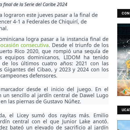
 final de la Serie del Caribe 2024
lograron este jueves pasar a la final de
CON
encer 4-1 a Federales de Chiquirí, de
nal.
ominicana logra pasar a la instancia final de
 ocasión consecutiva
. Desde el triunfo de los
Puerto Rico 2020, que rompió una sequía de
os equipos dominicanos, LIDOM ha tenido
s de los últimos cuatro años: 2021 con las
s Gigantes del Cibao, y 2023 y 2024 con los
s campeones defensores.
marcador desde el inicio del juego. En el
 un sencillo al jardín central de Dawel Lugo
 en las piernas de Gustavo Núñez.
UCA
a, el Licey sumó dos rayitas más. Emilio
ardín central con el que Junior Lake anotó.
ez bateó un elevado de sacrificio al jardín