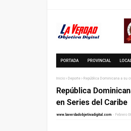
PORTADA
PROVINCIAL
LOCA
Inicio
Deporte
República Dominicana a su cu
República Dominicana
en Series del Caribe
www.laverdadobjetivadigital.com
-
Febrero 0