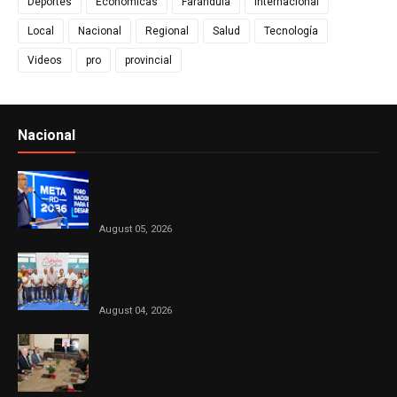
Deportes
Económicas
Farándula
Internacional
Local
Nacional
Regional
Salud
Tecnología
Videos
pro
provincial
Nacional
Ver todo
Presidente Abinader participa en primer Foro Meta
RD 2036 con miras a impulsar el crecimiento
económico
August 05, 2026
DASAC concluye exitoso recorrido por el Sur con
cuatro jornadas de solidaridad en favor de las
madres
August 04, 2026
El Consejo Nacional de la Magistratura aprueba
cronograma de trabajo para el proceso de
evaluación de jueces de la Suprema Corte de
Justicia