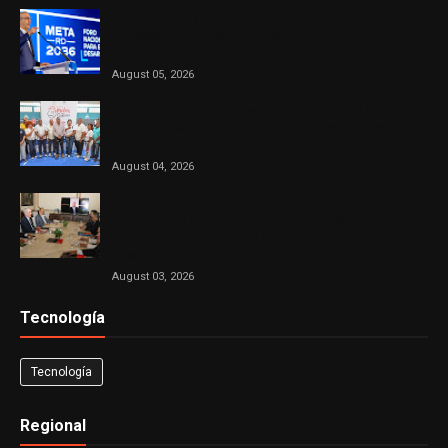
Presidente Abinader participa en primer Foro Meta
RD 2036 con miras a impulsar el crecimiento
económico
August 05, 2026
DASAC concluye exitoso recorrido por el Sur con
cuatro jornadas de solidaridad en favor de las
madres
August 04, 2026
El Consejo Nacional de la Magistratura aprueba
cronograma de trabajo para el proceso de
evaluación de jueces de la Suprema Corte de
Justicia
August 03, 2026
Tecnología
Tecnología
Regional