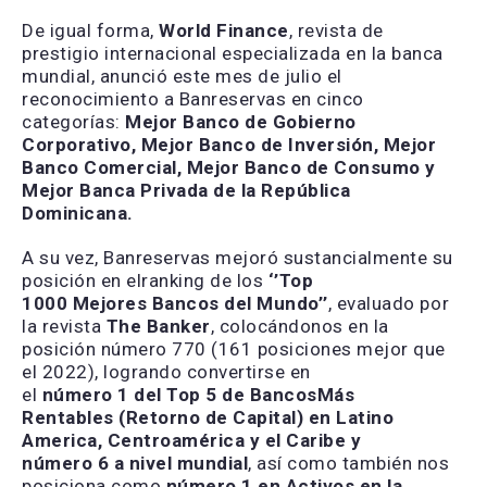
De igual forma,
World
Finance
, revista de
prestigio internacional especializada en la banca
mundial, anunció este mes de julio el
reconocimiento a Banreservas en cinco
categorías:
Mejor Banco de Gobierno
Corporativo, Mejor Banco de Inversión, Mejor
Banco Comercial, Mejor Banco de Consumo y
Mejor Banca Privada
de la República
Dominicana.
A su vez, Banreservas mejoró sustancialmente su
posición en elranking de los
‘’T
op
1000
M
ejores
B
ancos del
M
undo
’’
, evaluado por
la revista
The
Banker
, colocándonos en la
posición número 770 (161 posiciones mejor que
el 2022), logrando convertirse en
el
número
1
del
Top 5 de Bancos
Más
Rentables
(Retorno de Capital) en Latino
America, Centroamérica y el Caribe
y
n
ú
mero
6
a nivel mundial
, así como también nos
posiciona como
número
1 en Activos en la