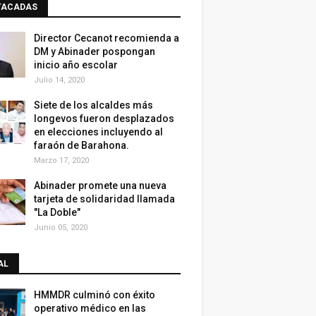
TACADAS
Director Cecanot recomienda a
DM y Abinader pospongan
inicio año escolar
Julio 14, 2020
Siete de los alcaldes más
longevos fueron desplazados
en elecciones incluyendo al
faraón de Barahona.
Marzo 17, 2020
Abinader promete una nueva
tarjeta de solidaridad llamada
"La Doble"
Junio 05, 2020
AL
HMMDR culminó con éxito
operativo médico en las