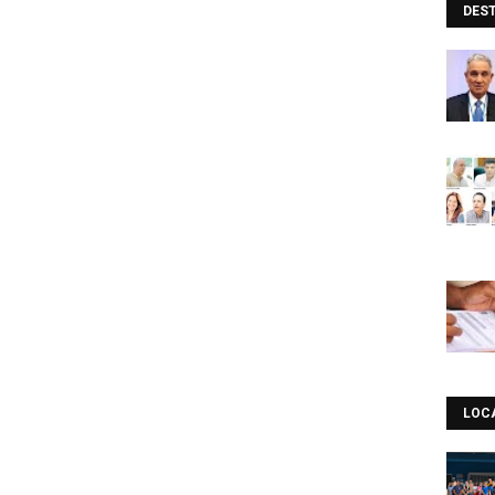
DES
LOC