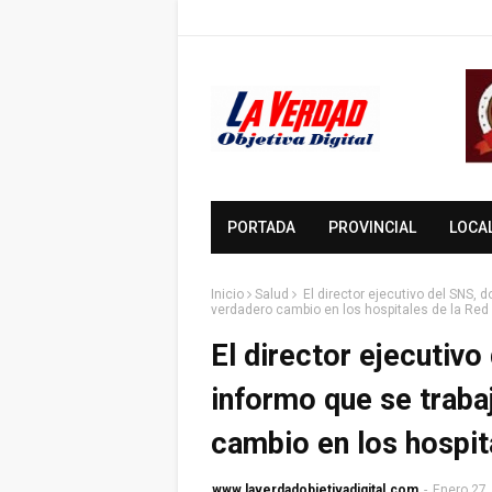
PORTADA
PROVINCIAL
LOCA
Inicio
Salud
El director ejecutivo del SNS, 
verdadero cambio en los hospitales de la Red
El director ejecutiv
informo que se traba
cambio en los hospit
www.laverdadobjetivadigital.com
-
Enero 27,