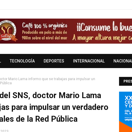
L
TECNOLOGÍA
DEPORTES
INTERNACIONAL
NACIONA
doctor Mario Lama informo que se trabajas para impulsar un
PRES
 Pública
DOM
o del SNS, doctor Mario Lama
jas para impulsar un verdadero
ales de la Red Pública
 2023