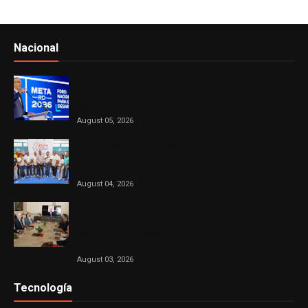
Nacional
Ver todo
Presidente Abinader participa en primer Foro Meta
RD 2036 con miras a impulsar el crecimiento
económico
August 05, 2026
DASAC concluye exitoso recorrido por el Sur con
cuatro jornadas de solidaridad en favor de las
madres
August 04, 2026
El Consejo Nacional de la Magistratura aprueba
cronograma de trabajo para el proceso de
evaluación de jueces de la Suprema Corte de
Justicia
August 03, 2026
Tecnología