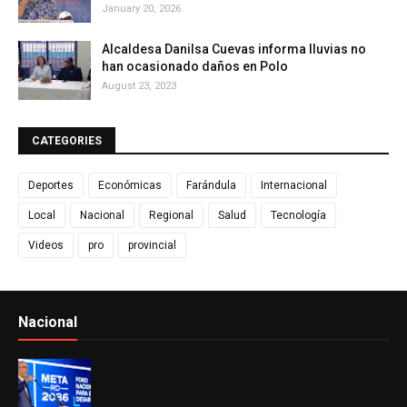
January 20, 2026
Alcaldesa Danilsa Cuevas informa lluvias no
han ocasionado daños en Polo
August 23, 2023
CATEGORIES
Deportes
Económicas
Farándula
Internacional
Local
Nacional
Regional
Salud
Tecnología
Videos
pro
provincial
Nacional
Ver todo
Presidente Abinader participa en primer Foro Meta
RD 2036 con miras a impulsar el crecimiento
económico