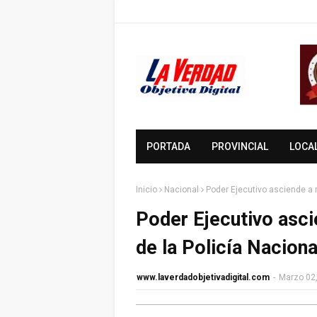
PORTADA
PROVINCIAL
LOCA
Inicio
Nacional
Poder Ejecutivo asciende a 
Poder Ejecutivo asc
de la Policía Naciona
www.laverdadobjetivadigital.com
-
Marzo 02