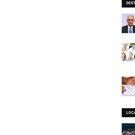
DES
LOC