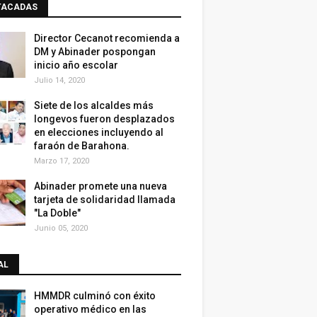
TACADAS
Director Cecanot recomienda a
DM y Abinader pospongan
inicio año escolar
Julio 14, 2020
Siete de los alcaldes más
longevos fueron desplazados
en elecciones incluyendo al
faraón de Barahona.
Marzo 17, 2020
Abinader promete una nueva
tarjeta de solidaridad llamada
"La Doble"
Junio 05, 2020
AL
HMMDR culminó con éxito
operativo médico en las