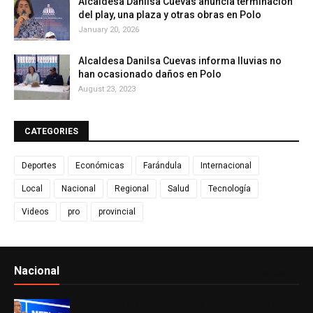
Alcaldesa Danilsa Cuevas anuncia terminación
del play, una plaza y otras obras en Polo
January 20, 2026
Alcaldesa Danilsa Cuevas informa lluvias no
han ocasionado daños en Polo
August 23, 2023
CATEGORIES
Deportes
Económicas
Farándula
Internacional
Local
Nacional
Regional
Salud
Tecnología
Videos
pro
provincial
Nacional
Ver todo
Presidente Abinader participa en primer Foro Meta