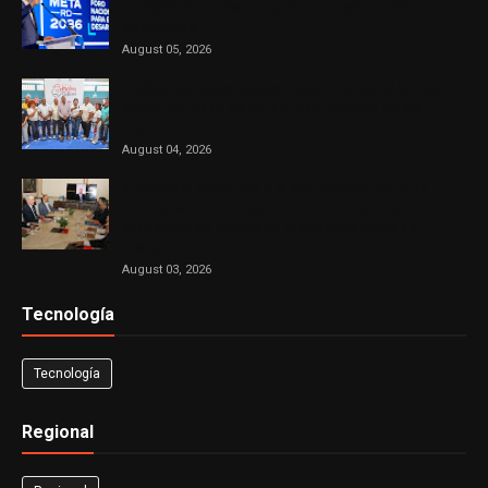
RD 2036 con miras a impulsar el crecimiento
económico
August 05, 2026
DASAC concluye exitoso recorrido por el Sur con
cuatro jornadas de solidaridad en favor de las
madres
August 04, 2026
El Consejo Nacional de la Magistratura aprueba
cronograma de trabajo para el proceso de
evaluación de jueces de la Suprema Corte de
Justicia
August 03, 2026
Tecnología
Tecnología
Regional