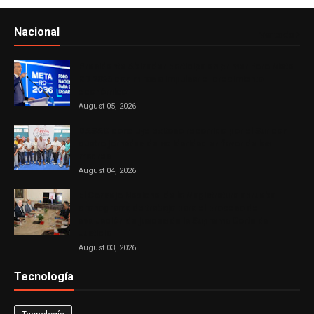
Nacional
Ver todo
Presidente Abinader participa en primer Foro Meta
RD 2036 con miras a impulsar el crecimiento
económico
August 05, 2026
DASAC concluye exitoso recorrido por el Sur con
cuatro jornadas de solidaridad en favor de las
madres
August 04, 2026
El Consejo Nacional de la Magistratura aprueba
cronograma de trabajo para el proceso de
evaluación de jueces de la Suprema Corte de
Justicia
August 03, 2026
Tecnología