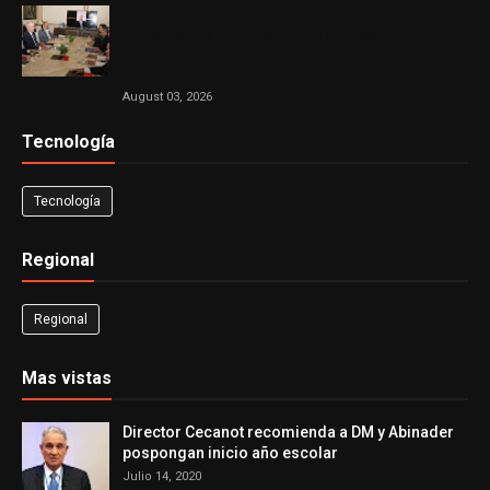
El Consejo Nacional de la Magistratura aprueba
cronograma de trabajo para el proceso de
evaluación de jueces de la Suprema Corte de
Justicia
August 03, 2026
Tecnología
Tecnología
Regional
Regional
Mas vistas
Director Cecanot recomienda a DM y Abinader
pospongan inicio año escolar
Julio 14, 2020