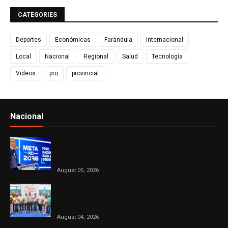
CATEGORIES
Deportes
Económicas
Farándula
Internacional
Local
Nacional
Regional
Salud
Tecnología
Videos
pro
provincial
Nacional
Ver todo
Presidente Abinader participa en primer Foro Meta
RD 2036 con miras a impulsar el crecimiento
económico
August 05, 2026
DASAC concluye exitoso recorrido por el Sur con
cuatro jornadas de solidaridad en favor de las
madres
August 04, 2026