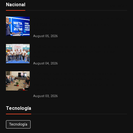
Nacional
Ver todo
Presidente Abinader participa en primer Foro Meta
RD 2036 con miras a impulsar el crecimiento
económico
August 05, 2026
DASAC concluye exitoso recorrido por el Sur con
cuatro jornadas de solidaridad en favor de las
madres
August 04, 2026
El Consejo Nacional de la Magistratura aprueba
cronograma de trabajo para el proceso de
evaluación de jueces de la Suprema Corte de
Justicia
August 03, 2026
Tecnología
Tecnología