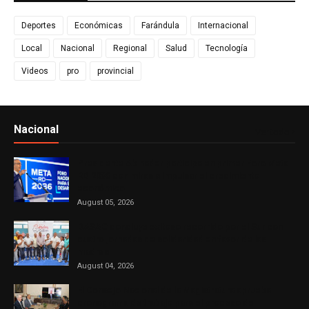
Deportes
Económicas
Farándula
Internacional
Local
Nacional
Regional
Salud
Tecnología
Videos
pro
provincial
Nacional
Ver todo
Presidente Abinader participa en primer Foro Meta
RD 2036 con miras a impulsar el crecimiento
económico
August 05, 2026
DASAC concluye exitoso recorrido por el Sur con
cuatro jornadas de solidaridad en favor de las
madres
August 04, 2026
El Consejo Nacional de la Magistratura aprueba
cronograma de trabajo para el proceso de