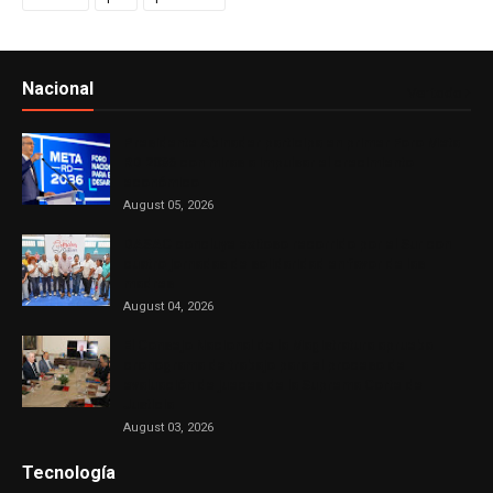
Nacional
Ver todo
Presidente Abinader participa en primer Foro Meta
RD 2036 con miras a impulsar el crecimiento
económico
August 05, 2026
DASAC concluye exitoso recorrido por el Sur con
cuatro jornadas de solidaridad en favor de las
madres
August 04, 2026
El Consejo Nacional de la Magistratura aprueba
cronograma de trabajo para el proceso de
evaluación de jueces de la Suprema Corte de
Justicia
August 03, 2026
Tecnología