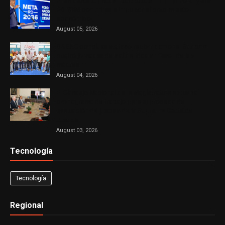
Presidente Abinader participa en primer Foro Meta
RD 2036 con miras a impulsar el crecimiento
económico
August 05, 2026
DASAC concluye exitoso recorrido por el Sur con
cuatro jornadas de solidaridad en favor de las
madres
August 04, 2026
El Consejo Nacional de la Magistratura aprueba
cronograma de trabajo para el proceso de
evaluación de jueces de la Suprema Corte de
Justicia
August 03, 2026
Tecnología
Tecnología
Regional