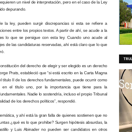
quieren un nivel de interpretación, pero en el caso de la Ley
ido depurando.
de la ley, pueden surgir discrepancias si esta se refiere a
ciones entre los propios textos. A partir de ahí, se acude a la
ué es lo que se persigue con esta ley. Cuando uno acude al
es de las candidaturas reservadas, ahí está claro que lo que
ró.
TRU
onstitución del derecho de elegir y ser elegido es un derecho
rge Prats, estableció que “si está escrito en la Carta Magna
l título II de los derechos fundamentales, puede ocurrir como
en el título uno, por la importancia que tiene para la
undamentales. Nadie lo sostendría, incluso el propio Tribunal
lidad de los derechos políticos”, respondió.
emática, y ahí está la gran falla de quienes sostienen que no
guntas ¿qué es lo que prohibe? Surgen hipótesis absurdas, la
tillo y Luis Abinader no pueden ser candidatos en otros