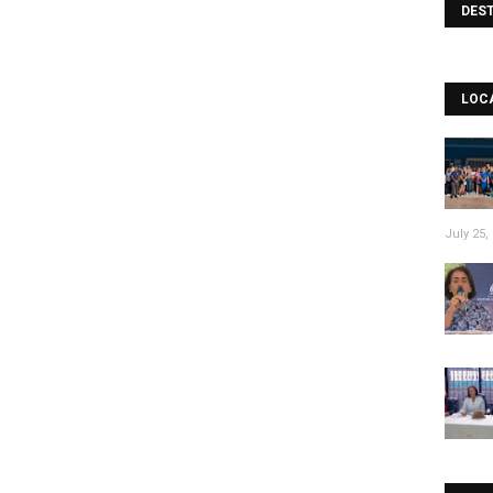
DES
LOC
July 25,