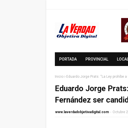
PORTADA
PROVINCIAL
LOCA
Inicio
Eduardo Jorge Prats: “La Ley prohíbe a
Eduardo Jorge Prats:
Fernández ser candid
www.laverdadobjetivadigital.com
-
Octubre 2