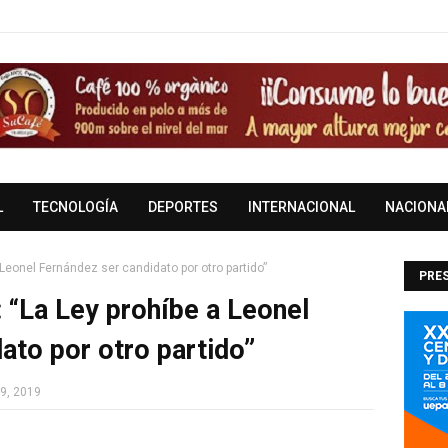
L
TECNOLOGÍA
DEPORTES
INTERNACIONAL
NACIONA
 Leonel Fernández ser candidato por otro partido”
PRES
 “La Ley prohíbe a Leonel
DOM
ato por otro partido”
9, 2019