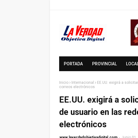
PORTADA
PROVINCIAL
LOCA
Inicio
Internacional
EE.UU. exigirá a solici
correos electrónicos
EE.UU. exigirá a sol
de usuario en las re
electrónicos
www.laverdadobjetivadigital.com
-
Junio 01,