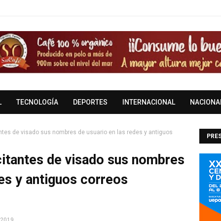
L
TECNOLOGÍA
DEPORTES
INTERNACIONAL
NACIONA
tantes de visado sus nombres de usuario en las redes y antiguos
PRES
DOM
icitantes de visado sus nombres
des y antiguos correos
 2019