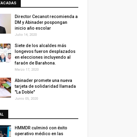
TACADAS
Director Cecanot recomienda a
DM y Abinader pospongan
inicio año escolar
Julio 14, 2020
Siete de los alcaldes más
longevos fueron desplazados
en elecciones incluyendo al
faraón de Barahona.
Marzo 17, 2020
Abinader promete una nueva
tarjeta de solidaridad llamada
"La Doble"
Junio 05, 2020
AL
HMMDR culminó con éxito
operativo médico en las