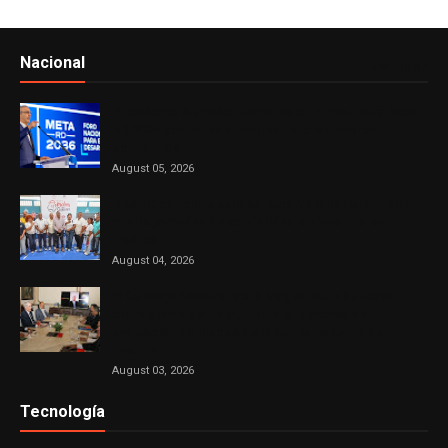
Nacional
Ver todo
Presidente Abinader participa en primer Foro Meta
RD 2036 con miras a impulsar el crecimiento
económico
August 05, 2026
DASAC concluye exitoso recorrido por el Sur con
cuatro jornadas de solidaridad en favor de las
madres
August 04, 2026
El Consejo Nacional de la Magistratura aprueba
cronograma de trabajo para el proceso de
evaluación de jueces de la Suprema Corte de
Justicia
August 03, 2026
Tecnología