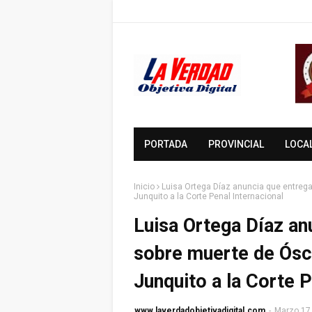
PORTADA
PROVINCIAL
LOCA
Inicio
Luisa Ortega Díaz anuncia que entrega
Junquito a la Corte Penal Internacional
Luisa Ortega Díaz an
sobre muerte de Ósca
Junquito a la Corte P
www.laverdadobjetivadigital.com
-
Marzo 17