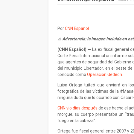
Por
CNN Español
⚠️
Advertencia: la imagen incluida en est
(CNN Español) —
La ex fiscal general 
Corte Penal Internacional un informe sob
que agentes de seguridad del Gobierno 
del municipio Libertador, en el oeste d
conocido como
Operación Gedeón
.
Luisa Ortega tuiteó que enviará en los 
fotográfica de las víctimas de la #Masac
ninguna duda que lo ocurrido con Óscar 
CNN vio días después
de ese hecho el ac
morgue, su cuerpo presentaba un “tra
fuego en la cabeza”.
Ortega fue fiscal general entre 2007 y 