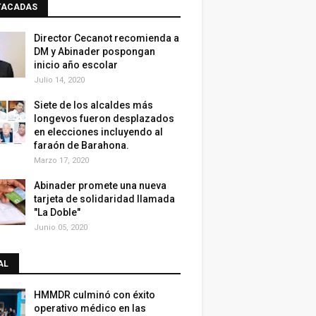
TACADAS
Director Cecanot recomienda a
DM y Abinader pospongan
inicio año escolar
Julio 14, 2020
Siete de los alcaldes más
longevos fueron desplazados
en elecciones incluyendo al
faraón de Barahona.
Marzo 17, 2020
Abinader promete una nueva
tarjeta de solidaridad llamada
"La Doble"
Junio 05, 2020
AL
HMMDR culminó con éxito
operativo médico en las