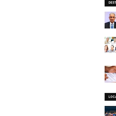
DES
LOC