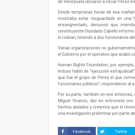
de Venezuela ubicaron a Oscar Pérez en la
Desde tempranas horas de esa mañana
mostraba estar resguardado en una h
ensangrentado, denunció que miembro
constituyente Diosdado Cabello informó 
lo rodean, hiriendo a dos funcionarios de
Varias organizaciones no gubernamenta
el Gobierno por el operativo que acabó co
Human Rights Foundation, por ejemplo, 
incluso habló de “ejecución extrajudicial”
que fue el grupo de Pérez el que comen
funcionarios públicos”, respondieron al 
Por su parte, también en ese entonces, 
Miguel Vivanco, dijo en entrevista co
hechos aislados y creemos que el récord
una investigación preliminar por parte de 
Facebook
Twitter