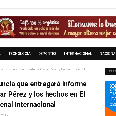
L
TECNOLOGÍA
DEPORTES
INTERNACIONAL
NACIONA
rá informe sobre muerte de Óscar Pérez y los hechos en El
PRES
DOM
uncia que entregará informe
r Pérez y los hechos en El
enal Internacional
, 2019