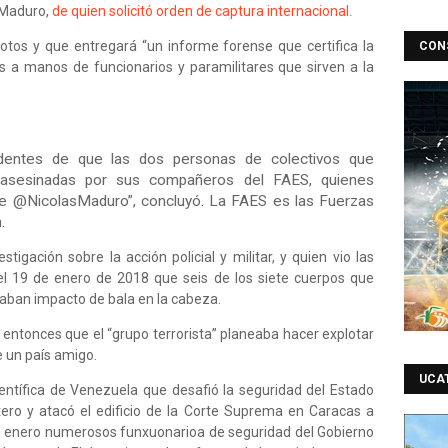
s Maduro,
de quien solicitó orden de captura internacional.
tos y que entregará “un informe forense que certifica la
CON
 a manos de funcionarios y paramilitares que sirven a la
entes de que las dos personas de colectivos que
 asesinadas por sus compañeros del FAES, quienes
de @NicolasMaduro”, concluyó. La FAES es las Fuerzas
.
igación sobre la acción policial y militar, y quien vio las
el 19 de enero de 2018 que seis de los siete cuerpos que
aban impacto de bala en la cabeza.
 entonces que el “grupo terrorista” planeaba hacer explotar
 un país amigo.
UCA
científica de Venezuela que desafió la seguridad del Estado
ero y atacó el edificio de la Corte Suprema en Caracas a
 enero numerosos funxuonarioa de seguridad del Gobierno