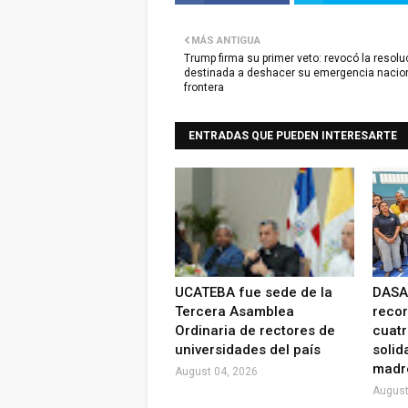
MÁS ANTIGUA
Trump firma su primer veto: revocó la resolu
destinada a deshacer su emergencia nacion
frontera
ENTRADAS QUE PUEDEN INTERESARTE
UCATEBA fue sede de la
DASA
Tercera Asamblea
recor
Ordinaria de rectores de
cuatr
universidades del país
solid
madr
August 04, 2026
August