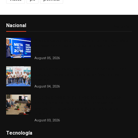
Nacional
Ver todo
Presidente Abinader participa en primer Foro Meta
RD 2036 con miras a impulsar el crecimiento
económico
August 05, 2026
DASAC concluye exitoso recorrido por el Sur con
cuatro jornadas de solidaridad en favor de las
madres
August 04, 2026
El Consejo Nacional de la Magistratura aprueba
cronograma de trabajo para el proceso de
evaluación de jueces de la Suprema Corte de
Justicia
August 03, 2026
Tecnología