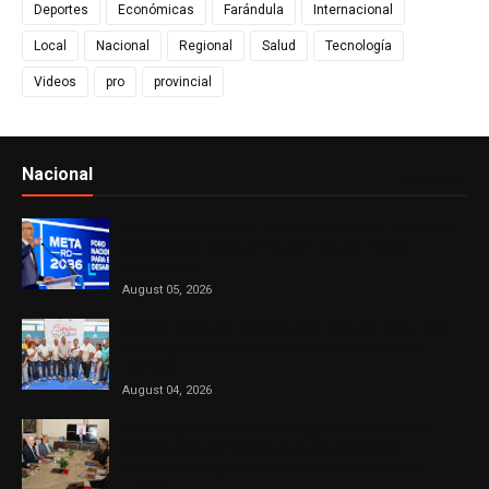
Deportes
Económicas
Farándula
Internacional
Local
Nacional
Regional
Salud
Tecnología
Videos
pro
provincial
Nacional
Ver todo
Presidente Abinader participa en primer Foro Meta
RD 2036 con miras a impulsar el crecimiento
económico
August 05, 2026
DASAC concluye exitoso recorrido por el Sur con
cuatro jornadas de solidaridad en favor de las
madres
August 04, 2026
El Consejo Nacional de la Magistratura aprueba
cronograma de trabajo para el proceso de
evaluación de jueces de la Suprema Corte de
Justicia