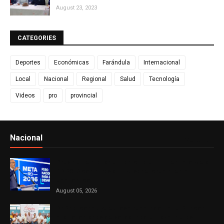
August 23, 2023
CATEGORIES
Deportes
Económicas
Farándula
Internacional
Local
Nacional
Regional
Salud
Tecnología
Videos
pro
provincial
Nacional
Ver todo
Presidente Abinader participa en primer Foro Meta
RD 2036 con miras a impulsar el crecimiento
económico
August 05, 2026
DASAC concluye exitoso recorrido por el Sur con
cuatro jornadas de solidaridad en favor de las