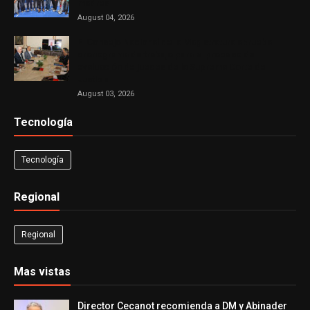
madres
August 04, 2026
El Consejo Nacional de la Magistratura aprueba
cronograma de trabajo para el proceso de
evaluación de jueces de la Suprema Corte de
Justicia
August 03, 2026
Tecnología
Tecnología
Regional
Regional
Mas vistas
Director Cecanot recomienda a DM y Abinader